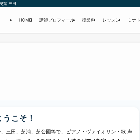
芝浦 三田
HOME
講師プロフィール
授業料
レッスン
ミナ
ト
ようこそ！
、三田、芝浦、芝公園等で、ピアノ・ヴァイオリン・歌 声