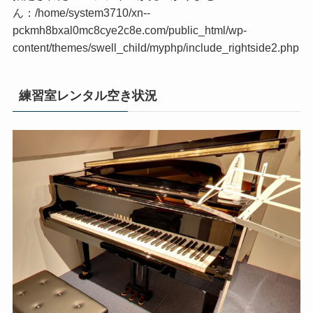
ん：/home/system3710/xn--
pckmh8bxal0mc8cye2c8e.com/public_html/wp-
content/themes/swell_child/myphp/include_rightside2.php
練習室レンタル空き状況