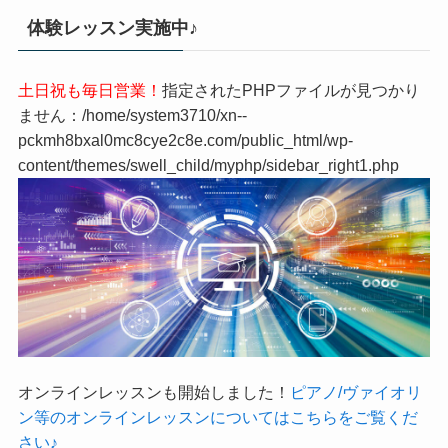
体験レッスン実施中♪
土日祝も毎日営業！
指定されたPHPファイルが見つかり
ません：/home/system3710/xn--
pckmh8bxal0mc8cye2c8e.com/public_html/wp-
content/themes/swell_child/myphp/sidebar_right1.php
オンラインレッスンも開始しました！
ピアノ/ヴァイオリ
ン等のオンラインレッスンについてはこちらをご覧くだ
さい♪