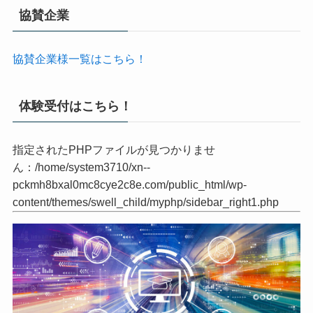
content/themes/swell_child/myphp/sidebar_right2.php
協賛企業
協賛企業様一覧はこちら！
体験受付はこちら！
指定されたPHPファイルが見つかりませ
ん：/home/system3710/xn--
pckmh8bxal0mc8cye2c8e.com/public_html/wp-
content/themes/swell_child/myphp/sidebar_right1.php