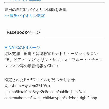
>> ピアノ上達へのアドバイス
>> バイオリン練習法
>> バイオリン上達法
豊洲の自宅にバイオリン講師を派遣
>> 豊洲バイオリン教室
Facebookページ
MINATOのFBページ
港区芝浦、田町の音楽教室ミナトミュージックサロン
FB。ピアノ・バイオリン・サックス・フルート・チェロ
レッスン等の最新情報をCheck!
指定されたPHPファイルが見つかりませ
ん：/home/system3710/xn--
pckmh8bxal0mc8cye2c8e.com/public_html/wp-