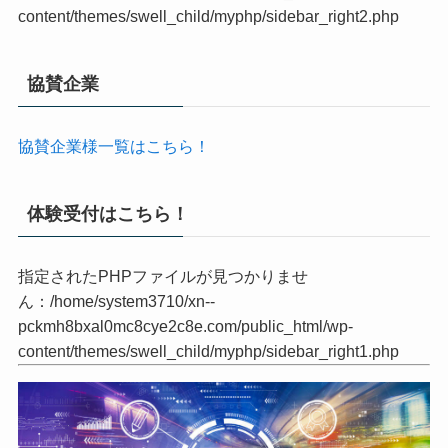
ん：/home/system3710/xn--
pckmh8bxal0mc8cye2c8e.com/public_html/wp-
content/themes/swell_child/myphp/sidebar_right2.php
協賛企業
協賛企業様一覧はこちら！
体験受付はこちら！
指定されたPHPファイルが見つかりませ
ん：/home/system3710/xn--
pckmh8bxal0mc8cye2c8e.com/public_html/wp-
content/themes/swell_child/myphp/sidebar_right1.php