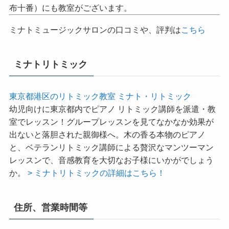
川、芝、芝公園、麻布、浜松町の生徒さんも多いんで
す。 ↑芝浦本校以外にも、芝公園、白金高輪、南麻布（麻
布十番）にも教室がございます。
ミナトミュージックサロンの口コミや、評判は
こちら
ミナトリトミック
東京都港区のリトミック教室 ミナト・リトミック
幼児向けに東京都内でピアノ リトミック講師を派遣・教
室でレッスン！グループレッスンを見てなかなか効果が
出ないと落胆された親御様へ。木の香る本物のピアノ
と、ベテランリトミック講師による贅沢なマンツーマン
レッスンで、音感教育を大切なお子様にいかがでしょう
か。
> ミナトリトミックの詳細はこちら！