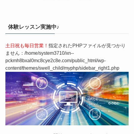
体験レッスン実施中♪
土日祝も毎日営業！
指定されたPHPファイルが見つかり
ません：/home/system3710/xn--
pckmh8bxal0mc8cye2c8e.com/public_html/wp-
content/themes/swell_child/myphp/sidebar_right1.php