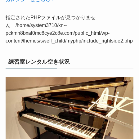
指定されたPHPファイルが見つかりませ
ん：/home/system3710/xn--
pckmh8bxal0mc8cye2c8e.com/public_html/wp-
content/themes/swell_child/myphp/include_rightside2.php
練習室レンタル空き状況