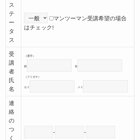
ス
テ
マンツーマン受講希望の場合
ー
はチェック!
タ
ス
受
（漢字）
講
姓
名
者
（フリガナ）
氏
セイ
メイ
名
連
絡
の
つ
-
-
く