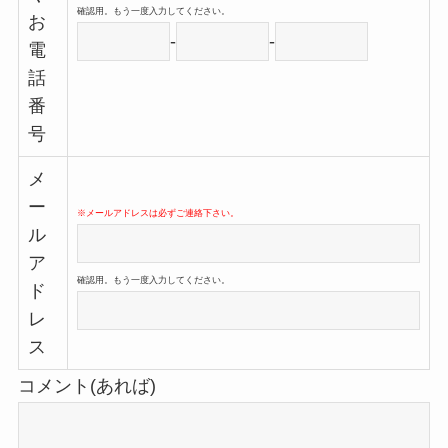
確認用。もう一度入力してください。
お
-
-
電
話
番
号
メ
ー
※メールアドレスは必ずご連絡下さい。
ル
ア
確認用。もう一度入力してください。
ド
レ
ス
コメント(あれば)