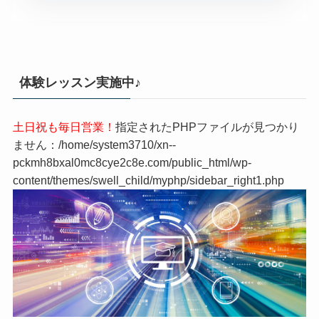
体験レッスン実施中♪
土日祝も毎日営業！
指定されたPHPファイルが見つかり
ません：/home/system3710/xn--
pckmh8bxal0mc8cye2c8e.com/public_html/wp-
content/themes/swell_child/myphp/sidebar_right1.php