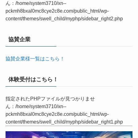
ん：/home/system3710/xn--
pckmh8bxal0mc8cye2c8e.com/public_html/wp-
content/themes/swell_child/myphp/sidebar_right2.php
協賛企業
協賛企業様一覧はこちら！
体験受付はこちら！
指定されたPHPファイルが見つかりませ
ん：/home/system3710/xn--
pckmh8bxal0mc8cye2c8e.com/public_html/wp-
content/themes/swell_child/myphp/sidebar_right1.php