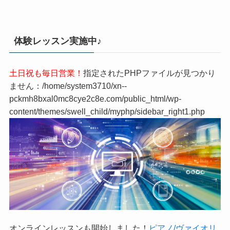
体験レッスン実施中♪
土日祝も毎日営業！
指定されたPHPファイルが見つかり
ません：/home/system3710/xn--
pckmh8bxal0mc8cye2c8e.com/public_html/wp-
content/themes/swell_child/myphp/sidebar_right1.php
オンラインレッスンも開始しました！
ピアノ/ヴァイオリ