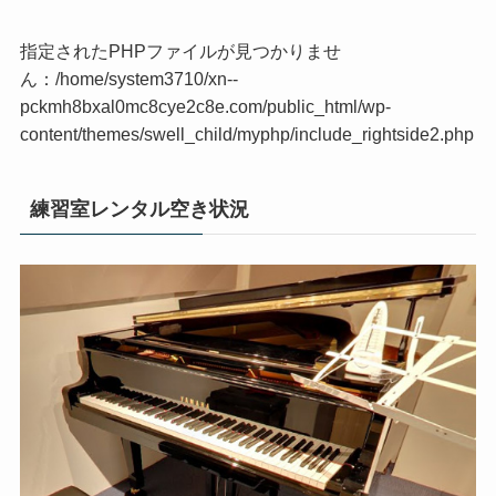
指定されたPHPファイルが見つかりませ
ん：/home/system3710/xn--
pckmh8bxal0mc8cye2c8e.com/public_html/wp-
content/themes/swell_child/myphp/include_rightside2.php
練習室レンタル空き状況