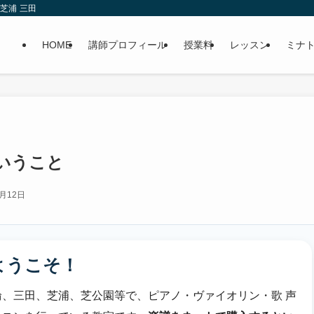
芝浦 三田
HOME
講師プロフィール
授業料
レッスン
ミナ
いうこと
4月12日
ようこそ！
、三田、芝浦、芝公園等で、ピアノ・ヴァイオリン・歌 声