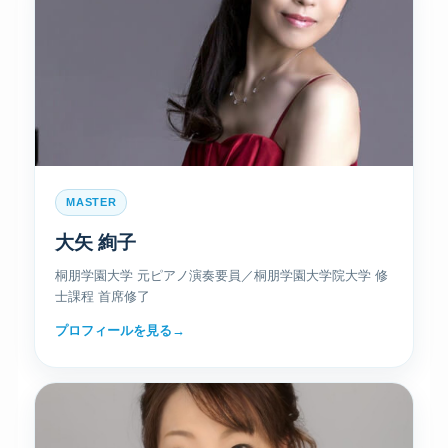
MASTER
大矢 絢子
桐朋学園大学 元ピアノ演奏要員／桐朋学園大学院大学 修
士課程 首席修了
プロフィールを見る