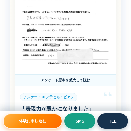
アンケート原本を拡大して読む
アンケート 01／子ども・ピアノ
「表現力が豊かになりました」
本人が「ピアノをやりたい」と言い出したことを
体験レッスンを申し込む
電話で相談
体験に申し込む
SMS
TEL
きっかけに始めました。習い始めてから、情感や