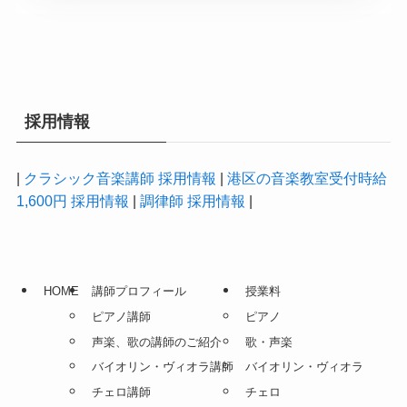
採用情報
|
クラシック音楽講師 採用情報
|
港区の音楽教室受付時給
1,600円 採用情報
|
調律師 採用情報
|
HOME
講師プロフィール
授業料
ピアノ講師
ピアノ
声楽、歌の講師のご紹介
歌・声楽
バイオリン・ヴィオラ講師
バイオリン・ヴィオラ
チェロ講師
チェロ