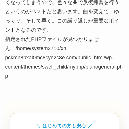
くなってしまうので、色々な曲で反復練習を行う
というのがベストだと思います。曲を変えて、ゆ
っくり、そして早く。この繰り返しが重要なポイ
ントとなるのです。
指定されたPHPファイルが見つかりませ
ん：/home/system3710/xn--
pckmh8bxal0mc8cye2c8e.com/public_html/wp-
content/themes/swell_child/myphp/pianogeneral.ph
p
＼ はじめての方も安心 ／