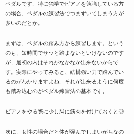
ペダルです。特に独学でピアノを勉強している方
の場合、ペダルの練習法でつまずいてしまう方が
多いのだとか。
まずは、ペダルの踏み方から練習します。という
のも、短時間でサッと踏まないといけないのです
が、最初の内はそれがなかなか出来ないからで
す。実際にやってみると、結構強い力で踏んでい
るのがわかりますよね。それが出来るように何度
も踏み込むのがペダル練習法の基本です。
ピアノをやる際に少し脚に筋肉を付けておくと◎
次に、女性の場合だと体が弾んでしまいがちなの