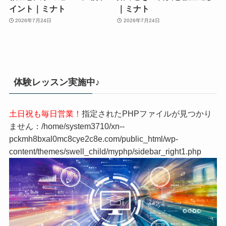
イント｜ミナト
｜ミナト
2026年7月24日
2026年7月24日
体験レッスン実施中♪
土日祝も毎日営業！
指定されたPHPファイルが見つかり
ません：/home/system3710/xn--
pckmh8bxal0mc8cye2c8e.com/public_html/wp-
content/themes/swell_child/myphp/sidebar_right1.php