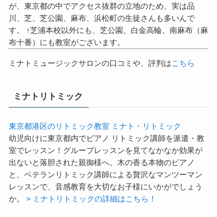
ん
東京都港区 芝浦 田町/三田駅すぐの音楽教室！…なのです
が、東京都の中でアクセス抜群の立地のため、実は品
川、芝、芝公園、麻布、浜松町の生徒さんも多いんで
す。 ↑芝浦本校以外にも、芝公園、白金高輪、南麻布（麻
布十番）にも教室がございます。
ミナトミュージックサロンの口コミや、評判は
こちら
ミナトリトミック
東京都港区のリトミック教室 ミナト・リトミック
幼児向けに東京都内でピアノ リトミック講師を派遣・教
室でレッスン！グループレッスンを見てなかなか効果が
出ないと落胆された親御様へ。木の香る本物のピアノ
と、ベテランリトミック講師による贅沢なマンツーマン
レッスンで、音感教育を大切なお子様にいかがでしょう