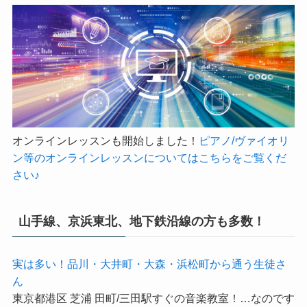
pckmh8bxal0mc8cye2c8e.com/public_html/wp-
content/themes/swell_child/myphp/sidebar_right1.php
オンラインレッスンも開始しました！
ピアノ/ヴァイオリ
ン等のオンラインレッスンについてはこちらをご覧くだ
さい♪
山手線、京浜東北、地下鉄沿線の方も多数！
実は多い！品川・大井町・大森・浜松町から通う生徒さ