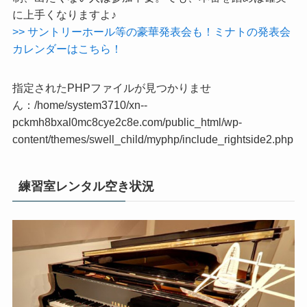
に上手くなりますよ♪
>> サントリーホール等の豪華発表会も！ミナトの発表会
カレンダーはこちら！
指定されたPHPファイルが見つかりませ
ん：/home/system3710/xn--
pckmh8bxal0mc8cye2c8e.com/public_html/wp-
content/themes/swell_child/myphp/include_rightside2.php
練習室レンタル空き状況