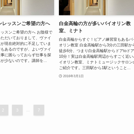
ンレッスンご希望の方へ
白金高輪の方が多いバイオリン教
室、ミナト
ッスンご希望の方へ お陰様で
いただいておりまして、ヴァイ
白金高輪からすぐ！ピアノ練習室もあるバ
数が現在絶対的に不足していま
オリン教室 白金高輪駅から3分の三田駅か
情もあるのですが、よいヴァイ
徒歩6分、つまり白金高輪駅からドアtoド
仕事に困らっておらず仕事を探
10分！実は白金高輪駅周辺からすごく近い
が少ないのです。講師を...
イオリン教室、ミナトミュージックサロン
ご紹介です。三田駅から1駅ということ...
2016年3月1日
2
3
...
7