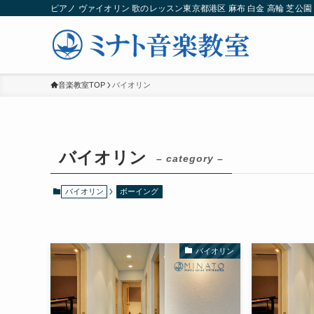
ピアノ ヴァイオリン 歌のレッスン東京都港区 麻布 白金 高輪 芝公園 
音楽教室TOP
バイオリン
バイオリン
– category –
バイオリン
ボーイング
バイオリン